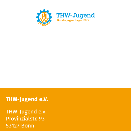
THW-Jugend e.V.
THW-Jugend e.V.
Provinzialstr. 93
53127 Bonn